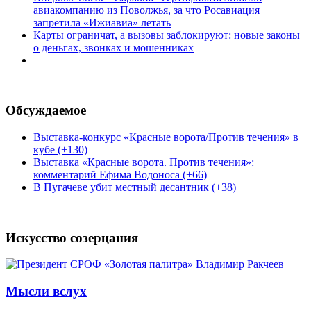
авиакомпанию из Поволжья, за что Росавиация
запретила «Ижиавиа» летать
Карты ограничат, а вызовы заблокируют: новые законы
о деньгах, звонках и мошенниках
Обсуждаемое
Выставка-конкурс «Красные ворота/Против течения» в
кубе (+130)
Выставка «Красные ворота. Против течения»:
комментарий Ефима Водоноса (+66)
В Пугачеве убит местный десантник (+38)
Искусство созерцания
Мысли вслух