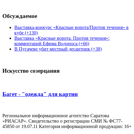
Обсуждаемое
Выставка-конкурс «Красные ворота/Против течения» в
кубе (+130)
Выставка «Красные ворота. Против течения»:
комментарий Ефима Водоноса (+66)
В Пугачеве убит местный десантник (+38)
Искусство созерцания
Багет - "одежда" для картин
Региональное информационное агентство Саратова
«РИАСАР». Свидетельство о регистрации СМИ № ФС77-
45850 от 19.07.11 Категория информационной продукции: 16+