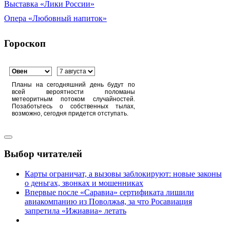
Выставка «Лики России»
Опера «Любовный напиток»
Гороскоп
Планы на сегодняшний день будут по
всей вероятности поломаны
метеоритным потоком случайностей.
Позаботьтесь о собственных тылах,
возможно, сегодня придется отступать.
Выбор читателей
Карты ограничат, а вызовы заблокируют: новые законы
о деньгах, звонках и мошенниках
Впервые после «Саравиа» сертификата лишили
авиакомпанию из Поволжья, за что Росавиация
запретила «Ижиавиа» летать