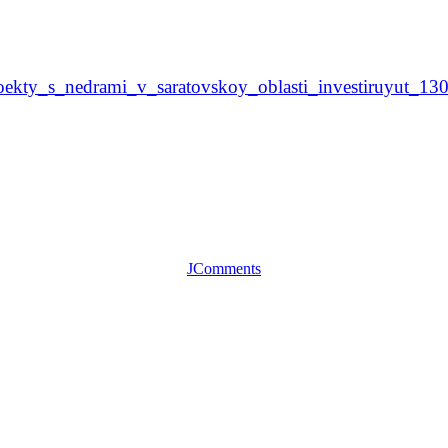
roekty_s_nedrami_v_saratovskoy_oblasti_investiruyut_13
JComments