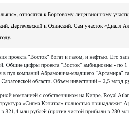
ьянс», относятся к Бортовому лицензионному участку
кий, Дергачевский и Озинский. Сам участок «Диалл Ал
году.
ия проекта "Восток" богат и газом, и нефтью. Его зап
ий. Общие цифры проекта "Восток" амбициозны - по 1 
я в пул компаний Абрамовича-младшего "Артамира" та
Саратовской области. Объем инвестиций – 2,5 млрд р
ой компанией с собственником на Кипре, Royal Atlant
 структура «Сигма Кэпитал» полностью принадлежит А
 в 821,4 млн рублей (против чистой прибыли в 280 мл