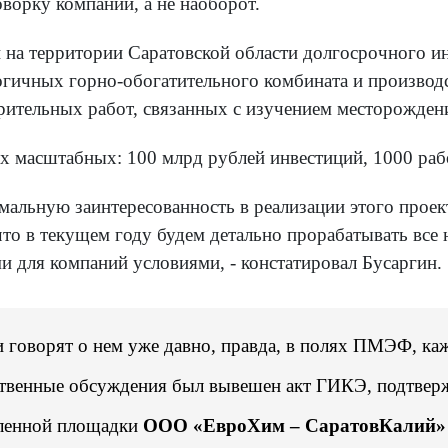
оворку компании, а не наоборот.
 на территории Саратовской области долгосрочного и
логичных горно-обогатительного комбината и произво
рительных работ, связанных с изучением месторождени
ых масштабных: 100 млрд рублей инвестиций, 1000 рабо
мальную заинтересованность в реализации этого проек
то в текущем году будем детально прорабатывать все 
и для компаний условиями, - констатировал Бусаргин.
и говорят о нем уже давно, правда, в полях ПМЭФ, каж
ественные обсуждения был вывешен акт ГИКЭ, подтве
шленной площадки
ООО «ЕвроХим – СаратовКалий»