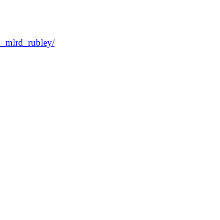
0_mlrd_rubley/