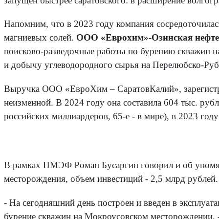
запущен быстрее саратовского: в расширение волгог
Напомним, что в 2023 году компания сосредоточилас
магниевых солей.
ООО «Еврохим»-Озинская нефте
поисково-разведочные работы по бурению скважин на
и добычу углеводородного сырья на Перелюбско-Руб
Выручка ООО «ЕвроХим – СаратовКалий», зарегистрир
неизменной. В 2024 году она составила 604 тыс. рубл
российских миллиардеров, 65-е - в мире), в 2023 году
В рамках ПМЭФ Роман Бусаргин говорил и об упомян
месторождения, объем инвестиций - 2,5 млрд рублей.
- На сегодняшний день построен и введен в эксплуа
бурение скважин на Мокроусовском месторождении, 