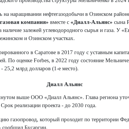
радского производства структуры Мельниченко в 2024 
ь на наращивании нефтегазодобычи в Озинском районе
газовая компания»
вместе с
«Диалл-Альянс»
сына Р
 наличие залежей углеводородного сырья и газа. У «
ежинском и Озинском участках.
ованного в Саратове в 2017 году с уставным капитал
ей. По оценке Forbes, в 2022 году состояние Мельниче
 - 25,2 млрд долларов (1-е место).
Диалл Альянс
утом выше ООО «Диалл Альянс». Глава региона уточн
 Срок реализации проекта - до 2030 года.
тацию газопровод, который проходит по территории Фе
- сообщил Бусаргин.