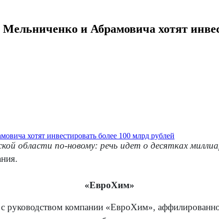
ы Мельниченко и Абрамовича хотят инвес
кой области по-новому: речь идет о десятках миллиа
ания.
«ЕвроХим»
е с руководством компании «ЕвроХим», аффилированн