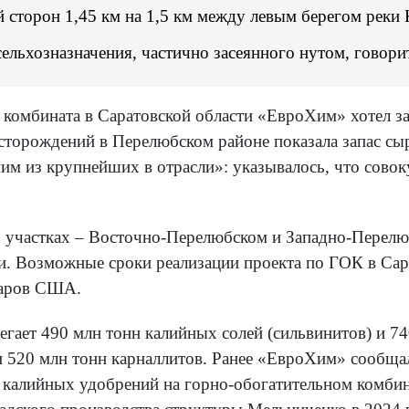
й сторон 1,45 км на 1,5 км между левым берегом реки
ельхозназначения, частично засеянного нутом, говорит
комбината в Саратовской области «ЕвроХим» хотел зап
есторождений в Перелюбском районе показала запас с
м из крупнейших в отрасли»: указывалось, что совок
ух участках – Восточно-Перелюбском и Западно-Перел
и. Возможные сроки реализации проекта по ГОК в Сара
ларов США.
гает 490 млн тонн калийных солей (сильвинитов) и 74
 520 млн тонн карналлитов. Ранее «ЕвроХим» сообщал
 калийных удобрений на горно-обогатительном комбин