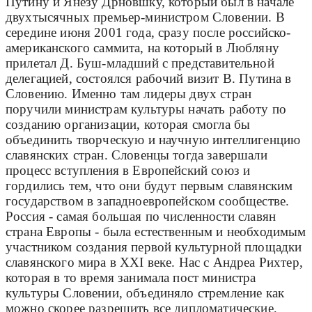
Путину и Янезу Дрновшку, который был в начале
двухтысячных премьер-министром Словении. В
середине июня 2001 года, сразу после российско-
американского саммита, на который в Любляну
прилетал Д. Буш-младший с представительной
делегацией, состоялся рабочий визит В. Путина в
Словению. Именно там лидеры двух стран
поручили министрам культуры начать работу по
созданию организации, которая смогла бы
объединить творческую и научную интеллигенцию
славянских стран. Словенцы тогда завершали
процесс вступления в Европейский союз и
гордились тем, что они будут первым славянским
государством в западноевропейском сообществе.
Россия - самая большая по численности славян
страна Европы - была естественным и необходимым
участником создания первой культурной площадки
славянского мира в ХХI веке. Нас с Андреа Рихтер,
которая в то время занимала пост министра
культуры Словении, объединяло стремление как
можно скорее разрешить все дипломатические,