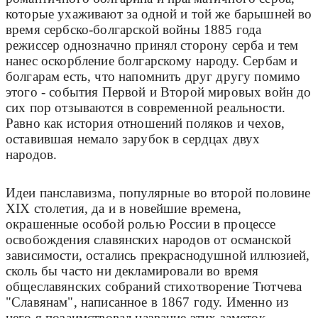
которые ухаживают за одной и той же барышней во
время сербско-болгарской войны 1885 года
режиссер однозначно принял сторону серба и тем
нанес оскорбление болгарскому народу. Сербам и
болгарам есть, что напомнить друг другу помимо
этого - события Первой и Второй мировых войн до
сих пор отзываются в современной реальности.
Равно как история отношений поляков и чехов,
оставившая немало зарубок в сердцах двух
народов.
Идеи панславизма, популярные во второй половине
XIX столетия, да и в новейшие времена,
окрашенные особой ролью России в процессе
освобождения славянских народов от османской
зависимости, остались прекраснодушной иллюзией,
сколь бы часто ни декламировали во время
общеславянских собраний стихотворение Тютчева
"Славянам", написанное в 1867 году. Именно из
него я позаимствовал название этих заметок.