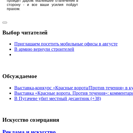
пройдет даром. Малейшее отвлечение в
сторону - и все ваши усилия пойдут
прахом.
Выбор читателей
Приглашаем посетить мобильные офисы в августе
В армию вернули строителей
Обсуждаемое
Выставка-конкурс «Красные ворота/Против течения» в ку
Выставка «Красные ворота. Против течения»: комментар
В Пугачеве убит местный десантник (+38)
Искусство созерцания
Реклама и искусство