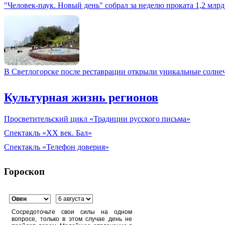
"Человек-паук. Новый день" собрал за неделю проката 1,2 млрд
В Светлогорске после реставрации открыли уникальные солне
Культурная жизнь регионов
Просветительский цикл «Традиции русского письма»
Спектакль «XX век. Бал»
Спектакль «Телефон доверия»
Гороскоп
Сосредоточьте свои силы на одном
вопросе, только в этом случае день не