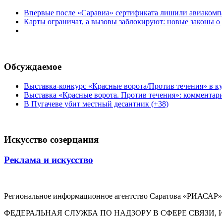
Впервые после «Саравиа» сертификата лишили авиакомпа
Карты ограничат, а вызовы заблокируют: новые законы о
Обсуждаемое
Выставка-конкурс «Красные ворота/Против течения» в ку
Выставка «Красные ворота. Против течения»: комментар
В Пугачеве убит местный десантник (+38)
Искусство созерцания
Реклама и искусство
Региональное информационное агентство Саратова «РИАСАР».
ФЕДЕРАЛЬНАЯ СЛУЖБА ПО НАДЗОРУ В СФЕРЕ СВЯЗ