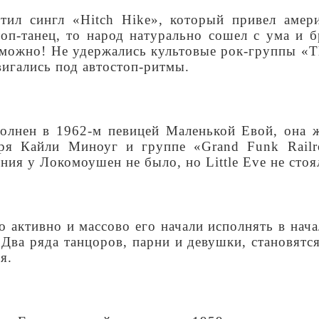
ил сингл «Hitch Hike», который привел амер
п-танец, то народ натурально сошел с ума и б
можно! Не удержались культовые рок-группы «Th
вигались под автостоп-ритмы.
лнен в 1962-м певицей Маленькой Евой, она ж
аря Кайли Миноуг и группе «Grand Funk Rail
я у Локомоушен не было, но Little Eve не стояла
о активно и массово его начали исполнять в нач
Два ряда танцоров, парни и девушки, становятся
я.