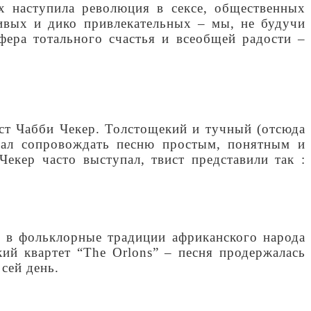
х наступила революция в сексе, общественных
ливых и дико привлекательных – мы, не будучи
фера тотального счастья и всеобщей радости –
ист Чабби Чекер. Толстощекий и тучный (отсюда
мал сопровождать песню простым, понятным и
екер часто выступал, твист представили так :
и в фольклорные традиции африканского народа
ий квартет “The Orlons” – песня продержалась
сей день.