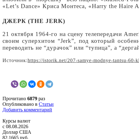
«Let’s Dance» Криса Монтеcа, «Harry the Haire 
ДЖЕРК (THE JERK)
21 октября 1964-го на сцену телепередачи Amer
своим суперхитом “Jerk”, под который особенн
переводить не “дурачок” или “тупица”, а “дерга
Источник:
https://istorik.net/207-samye-modnye-tantsu-60-k
Прочитано
6879
раз
Опубликовано в
Статьи
Добавить комментарий
Курсы валют
c 08.08.2026
Доллар США
82,1665 руб.