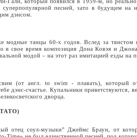
-Гали, который появился в 1959-м, но реально 
а суперпопулярной песней, зато в будущем на н
щим дэнсом.
е модные танцы 60-х годов. Вслед за твистом 
но в свое время композиция Дона Ковэя и Джона
вальной модой – на этот раз имитацией езды на п
вим (от англ. to swim - плавать), который 
тебе дэнс-счастье. Купальники приветствуются, 
великосветского дворца.
TATO)
ый отец соул-музыки” Джеймс Браун, от кото
o-Time» не был единственной песней, под котору