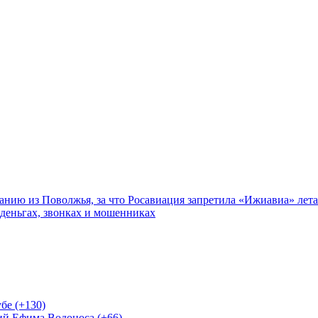
нию из Поволжья, за что Росавиация запретила «Ижиавиа» лета
 деньгах, звонках и мошенниках
бе (+130)
ий Ефима Водоноса (+66)