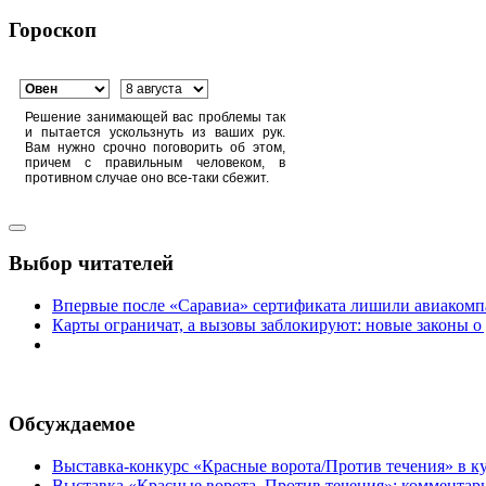
Гороскоп
Решение занимающей вас проблемы так
и пытается ускользнуть из ваших рук.
Вам нужно срочно поговорить об этом,
причем с правильным человеком, в
противном случае оно все-таки сбежит.
Выбор читателей
Впервые после «Саравиа» сертификата лишили авиакомпа
Карты ограничат, а вызовы заблокируют: новые законы о
Обсуждаемое
Выставка-конкурс «Красные ворота/Против течения» в ку
Выставка «Красные ворота. Против течения»: комментар