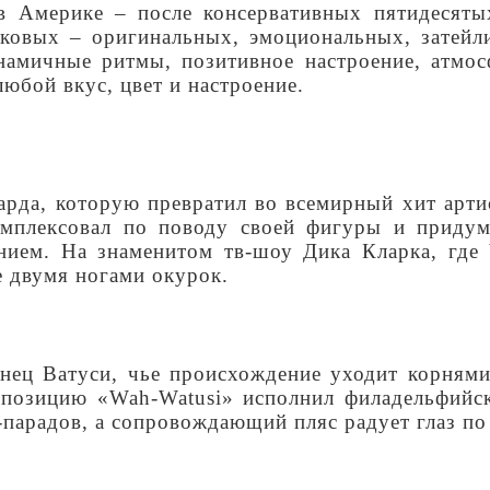
 Америке – после консервативных пятидесяты
Таковых – оригинальных, эмоциональных, затей
намичные ритмы, позитивное настроение, атмос
юбой вкус, цвет и настроение.
ларда, которую превратил во всемирный хит арт
омплексовал по поводу своей фигуры и приду
ем. На знаменитом тв-шоу Дика Кларка, где Ч
е двумя ногами окурок.
нец Ватуси, чье происхождение уходит корням
позицию «Wah-Watusi» исполнил филадельфийск
-парадов, а сопровождающий пляс радует глаз по 