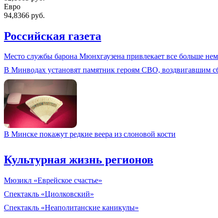
Евро
94,8366 руб.
Российская газета
Место службы барона Мюнхгаузена привлекает все больше нем
В Минводах установят памятник героям СВО, воздвигавшим с
В Минске покажут редкие веера из слоновой кости
Культурная жизнь регионов
Мюзикл «Еврейское счастье»
Спектакль «Циолковский»
Спектакль «Неаполитанские каникулы»