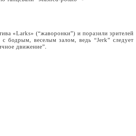
тива «Larks» (“жаворонки”) и поразили зрителей
 с бодрым, веселым залом, ведь “Jerk” следует
мичное движение”.