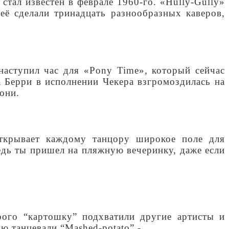
стал известен в феврале 1960-го. «Hully-Gully»
её сделали тринадцать разнообразных каверов,
наступил час для «Pony Time», который сейчас
 Берри в исполнении Чекера взгромоздилась на
они.
открывает каждому танцору широкое поле для
ведь ты пришел на пляжную вечеринку, даже если
рого “картошку” подхватили другие артисты и
ю танцевали “Mashed-potato” -