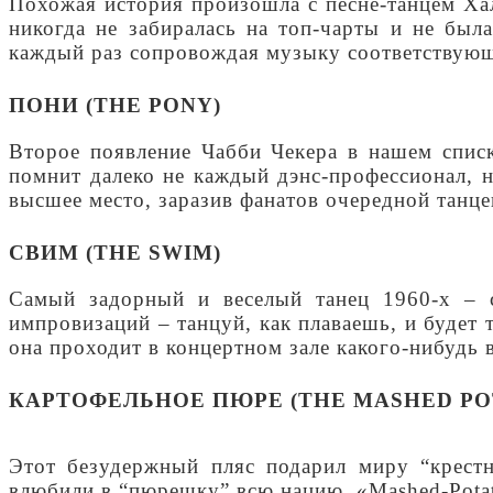
Похожая история произошла с песне-танцем Хали
никогда не забиралась на топ-чарты и не был
каждый раз сопровождая музыку соответствую
ПОНИ (THE PONY)
Второе появление Чабби Чекера в нашем списк
помнит далеко не каждый дэнс-профессионал, 
высшее место, заразив фанатов очередной танце
СВИМ (THE SWIM)
Самый задорный и веселый танец 1960-х – с
импровизаций – танцуй, как плаваешь, и будет 
она проходит в концертном зале какого-нибудь 
КАРТОФЕЛЬНОЕ ПЮРЕ (THE MASHED PO
Этот безудержный пляс подарил миру “крестн
влюбили в “пюрешку” всю нацию. «Mashed-Potat