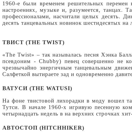
1960-е были временем решительных перемен в
настроениях, музыке и, разумеется, танцах. 
профессионалами, насчитали целых десять. Ди
десять танцевальных новинок шестидесятых на л
ТВИСТ (THE TWIST)
«The Twist» – так называлась песня Хэнка Бал
псевдоним - Chubby) певец совершенно не к
чрезвычайно энергичным танцевальным движени
Салфеткой вытираете зад и одновременно давит
ВАТУСИ (THE WATUSI)
На фоне твистовой лихорадки в моду вошел та
Тутси. В начале 1960-х игривую песенную ком
четырнадцать недель в на верхних строчках хит
АВТОСТОП (HITCHHIKER)