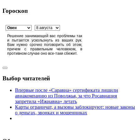
Гороскоп
Решение занимающей вас проблемы так
и пытается ускользнуть из ваших рук.
Вам нужно срочно поговорить об этом,
причем с правильным человеком, в
противном случае оно все-таки сбежит.
Выбор читателей
Впервые после «Саравиа» сертификата лишили
авиакомпанию из Поволжья, за что Росавиация
запретила «Ижиавиа» летать
Карты ограничат, а вызовы заблокируют: новые законы
о деньгах, звонках и мошенниках