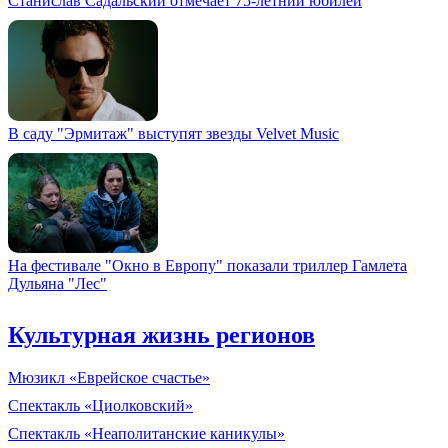
Станислав Садальский отмечает 75-летний юбилей
В саду "Эрмитаж" выступят звезды Velvet Music
На фестивале "Окно в Европу" показали триллер Гамлета
Дульяна "Лес"
Культурная жизнь регионов
Мюзикл «Еврейское счастье»
Спектакль «Циолковский»
Спектакль «Неаполитанские каникулы»