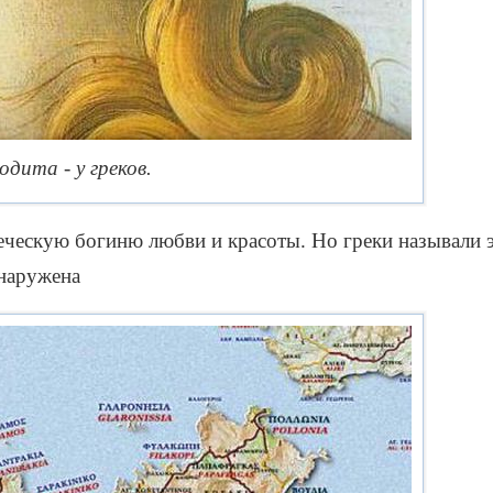
одита - у греков.
реческую богиню любви и красоты. Но греки называли
бнаружена