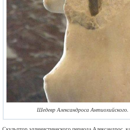
Шедевр Александроса Антиохийского.
Скульптор эллинистического периода Александрос, ка