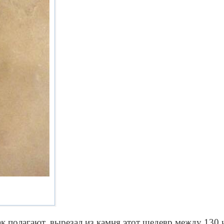
к полагают, вырезал из камня этот шедевр между 130 и