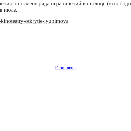
ния по отмене ряда ограничений в столице («свобод
в июле.
-kinoteatry-otkrytie-lyubimova
JComments