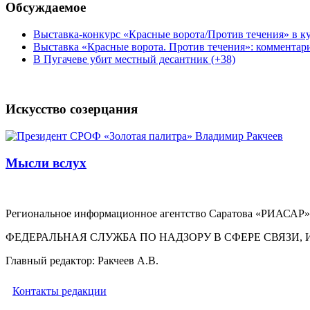
Обсуждаемое
Выставка-конкурс «Красные ворота/Против течения» в ку
Выставка «Красные ворота. Против течения»: комментар
В Пугачеве убит местный десантник (+38)
Искусство созерцания
Мысли вслух
Региональное информационное агентство Саратова «РИАСАР».
ФЕДЕРАЛЬНАЯ СЛУЖБА ПО НАДЗОРУ В СФЕРЕ СВЯЗ
Главный редактор: Ракчеев А.В.
Контакты редакции