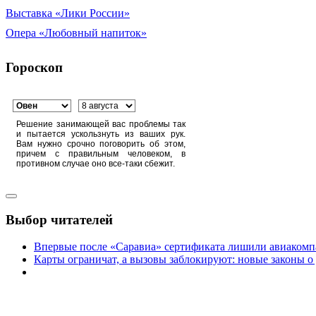
Выставка «Лики России»
Опера «Любовный напиток»
Гороскоп
Решение занимающей вас проблемы так
и пытается ускользнуть из ваших рук.
Вам нужно срочно поговорить об этом,
причем с правильным человеком, в
противном случае оно все-таки сбежит.
Выбор читателей
Впервые после «Саравиа» сертификата лишили авиакомпа
Карты ограничат, а вызовы заблокируют: новые законы о