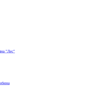
яна "Лес"
либина