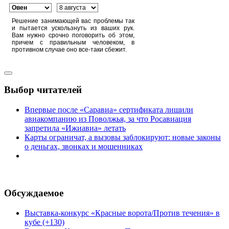
Решение занимающей вас проблемы так
и пытается ускользнуть из ваших рук.
Вам нужно срочно поговорить об этом,
причем с правильным человеком, в
противном случае оно все-таки сбежит.
Выбор читателей
Впервые после «Саравиа» сертификата лишили
авиакомпанию из Поволжья, за что Росавиация
запретила «Ижиавиа» летать
Карты ограничат, а вызовы заблокируют: новые законы
о деньгах, звонках и мошенниках
Обсуждаемое
Выставка-конкурс «Красные ворота/Против течения» в
кубе (+130)