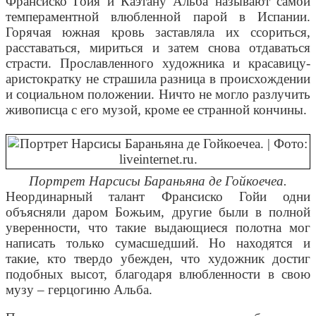
Франсиско Гойя и Каэтану Альба называют самой
темпераментной влюбленной парой в Испании.
Горячая южная кровь заставляла их ссориться,
расставаться, мириться и затем снова отдаваться
страсти. Прославленного художника и красавицу-
аристократку не страшила разница в происхождении
и социальном положении. Ничто не могло разлучить
живописца с его музой, кроме ее странной кончины.
Портрет Нарсисы Бараньяна де Гойкоечеа.
Неординарный талант Франсиско Гойи одни
объясняли даром Божьим, другие были в полной
уверенности, что такие выдающиеся полотна мог
написать только сумасшедший. Но находятся и
такие, кто твердо убежден, что художник достиг
подобных высот, благодаря влюбленности в свою
музу – герцогиню Альба.