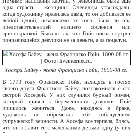
Помимо написания картин, у живописца была еще
одна страсть – женщины. Очевидцы утверждали,
когда художнику нравилась дама, то он добивался ее
любой ценой, независимо от того, была ли она
представительницей низшего сословия или
аристократкой. Бывало так, что Гойя писал портрет
понравившейся девушки не за деньги, а за поцелуи.
Хосефа Байеу - жена Франциско Гойи, 1800-08 гг.
В 1773 году Франсиско Гойя, находясь в гостях
своего друга Франсиско Байеу, познакомился с его
сестрой Хосефой. У них случился бурный роман,
который привел к беременности девушки. Гойе
пришлось жениться. Даже, находясь в браке,
художник не обременял себя соблюдением
супружеской верности. А Хосефа все терпела, боясь,
что он оставит ее с маленькими детьми одну (у них