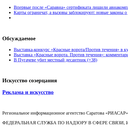
Впервые после «Саравиа» сертификата лишили авиакомпа
Карты ограничат, а вызовы заблокируют: новые законы о
Обсуждаемое
Выставка-конкурс «Красные ворота/Против течения» в ку
Выставка «Красные ворота. Против течения»: комментар
В Пугачеве убит местный десантник (+38)
Искусство созерцания
Реклама и искусство
Региональное информационное агентство Саратова «РИАСАР».
ФЕДЕРАЛЬНАЯ СЛУЖБА ПО НАДЗОРУ В СФЕРЕ СВЯЗ