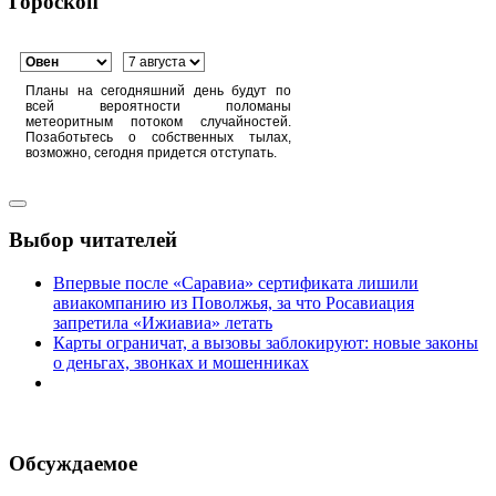
Гороскоп
Планы на сегодняшний день будут по
всей вероятности поломаны
метеоритным потоком случайностей.
Позаботьтесь о собственных тылах,
возможно, сегодня придется отступать.
Выбор читателей
Впервые после «Саравиа» сертификата лишили
авиакомпанию из Поволжья, за что Росавиация
запретила «Ижиавиа» летать
Карты ограничат, а вызовы заблокируют: новые законы
о деньгах, звонках и мошенниках
Обсуждаемое