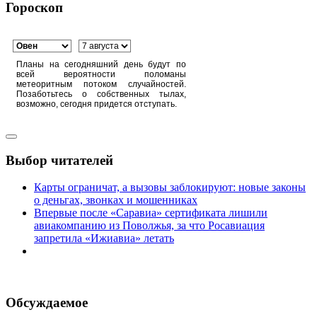
Гороскоп
Планы на сегодняшний день будут по
всей вероятности поломаны
метеоритным потоком случайностей.
Позаботьтесь о собственных тылах,
возможно, сегодня придется отступать.
Выбор читателей
Карты ограничат, а вызовы заблокируют: новые законы
о деньгах, звонках и мошенниках
Впервые после «Саравиа» сертификата лишили
авиакомпанию из Поволжья, за что Росавиация
запретила «Ижиавиа» летать
Обсуждаемое