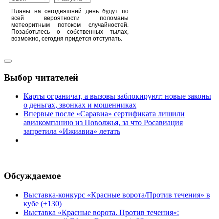
Планы на сегодняшний день будут по
всей вероятности поломаны
метеоритным потоком случайностей.
Позаботьтесь о собственных тылах,
возможно, сегодня придется отступать.
Выбор читателей
Карты ограничат, а вызовы заблокируют: новые законы
о деньгах, звонках и мошенниках
Впервые после «Саравиа» сертификата лишили
авиакомпанию из Поволжья, за что Росавиация
запретила «Ижиавиа» летать
Обсуждаемое
Выставка-конкурс «Красные ворота/Против течения» в
кубе (+130)
Выставка «Красные ворота. Против течения»: