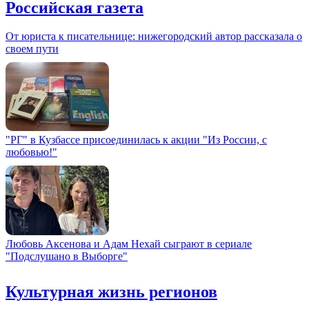
Российская газета
От юриста к писательнице: нижегородский автор рассказала о
своем пути
"РГ" в Кузбассе присоединилась к акции "Из России, с
любовью!"
Любовь Аксенова и Адам Нехай сыграют в сериале
"Подслушано в Выборге"
Культурная жизнь регионов