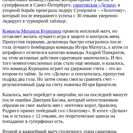
суперфинале в Санкт-Петербурге,
саратовская «Дельта»
в
упорной борьбе проиграла лидеру Суперлиги – «Золотому»,
который после вчерашнего успеха с 30 очками уверенно
лидирует в турнирной таблице.
Команда Михаила Курицина
провела неплохой матч, но
оставляет желать лучшего игра в защите и контроль мяча.
Пропустив первыми, дельтовцы быстро отыгрались после
гола лучшего бомбардира команды Игора Матеуса, а затем со
штрафного отличился капитан команды Андрей Панкратов,
на этом активные действия саратовцев закончились. И без
того немногочисленных атак стало еще меньше, и казалось,
что команда Курицина играет на удержание счета – это во
втором-то тайме. За это «Дельта» и поплатилась, пропустив
подряд два гола. Но затем снова смогла сравнять счет –
результативный удар на счету новичка Игоря Бриштеля.
Казалось, матч перейдет в овертайм, но на последней минуте
после ошибки Дмитрия Басова, который непостижимым
образом не смог выбить мяч с ленточки ворот, бразилец
Родриго принес победный гол «Золотому». В итоге «Дельта»
так и осталась с 12 очками, но теоретические шансы на
попадание в суперфинал есть.
Второй и важнейший матч столичного этапа саратовцы