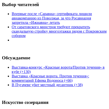
Выбор читателей
Впервые после «Саравиа» сертификата лишили
авиакомпанию из Поволжья, за что Росавиация
запретила «Ижиавиа» летать
От саратовского минстроя требуют прекратить
скандальную стройку многоэтажки рядом с Покровским
собором
Обсуждаемое
Выставка-конкурс «Красные ворота/Против течения» в
кубе (+130)
Выставка «Красные ворота. Против течения»:
комментарий Ефима Водоноса (+66)
В Пугачеве убит местный десантник (+38)
Искусство созерцания