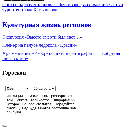
Спикер парламента назвала фестиваль джаза важной частью
турпотенциала Камышлова
Культурная жизнь регионов
Экскурсия «Вместо смерти был свет…»
Пленэр на палубе ледокола «Красин»
Арт-медиация «Изобретая цвет в фотографии — изобретая
цвет в кино»
Гороскоп
Интуиция поможет вам разобраться в
том диком количестве информации,
которое на вас свалится. Порадуйтесь
скептицизму буде таковое состояние вам
присуще.