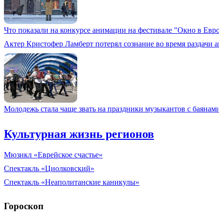
Что показали на конкурсе анимации на фестивале "Окно в Евр
Актер Кристофер Ламберт потерял сознание во время раздачи 
Молодежь стала чаще звать на праздники музыкантов с баянам
Культурная жизнь регионов
Мюзикл «Еврейское счастье»
Спектакль «Циолковский»
Спектакль «Неаполитанские каникулы»
Гороскоп