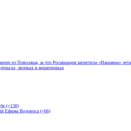
нию из Поволжья, за что Росавиация запретила «Ижиавиа» лета
 деньгах, звонках и мошенниках
бе (+130)
ий Ефима Водоноса (+66)