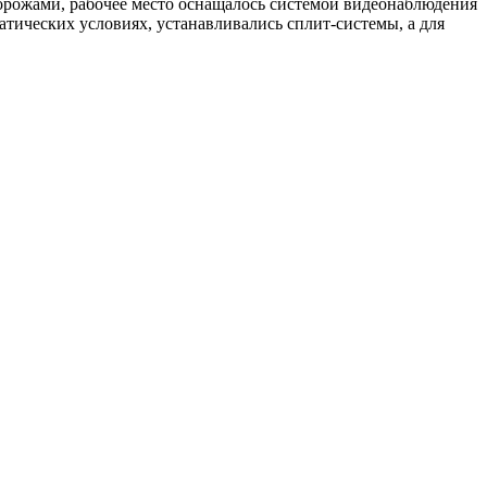
торожами, рабочее место оснащалось системой видеонаблюдения
тических условиях, устанавливались сплит-системы, а для