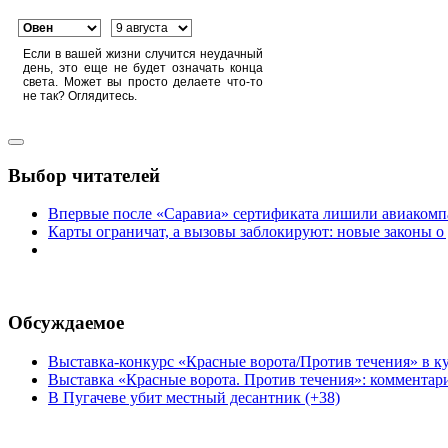
Если в вашей жизни случится неудачный
день, это еще не будет означать конца
света. Может вы просто делаете что-то
не так? Оглядитесь.
Выбор читателей
Впервые после «Саравиа» сертификата лишили авиакомпа
Карты ограничат, а вызовы заблокируют: новые законы о
Обсуждаемое
Выставка-конкурс «Красные ворота/Против течения» в ку
Выставка «Красные ворота. Против течения»: комментар
В Пугачеве убит местный десантник (+38)