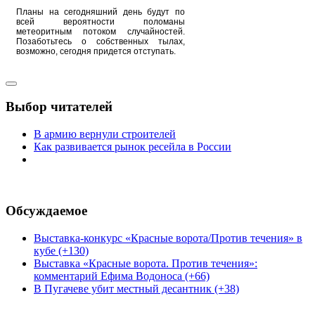
Планы на сегодняшний день будут по
всей вероятности поломаны
метеоритным потоком случайностей.
Позаботьтесь о собственных тылах,
возможно, сегодня придется отступать.
Выбор читателей
В армию вернули строителей
Как развивается рынок ресейла в России
Обсуждаемое
Выставка-конкурс «Красные ворота/Против течения» в
кубе (+130)
Выставка «Красные ворота. Против течения»:
комментарий Ефима Водоноса (+66)
В Пугачеве убит местный десантник (+38)