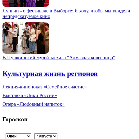
Лунгин - о фестивале в Выборге: Я хочу, чтобы мы увидели
непредсказуемое кино
В Пушкинский музей заехала "Алмазная колесница"
Культурная жизнь регионов
Лекция-кинопоказ «Семейное счастие»
Выставка «Лики России»
Опера «Любовный напиток»
Гороскоп