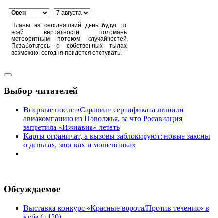
Планы на сегодняшний день будут по
всей вероятности поломаны
метеоритным потоком случайностей.
Позаботьтесь о собственных тылах,
возможно, сегодня придется отступать.
Выбор читателей
Впервые после «Саравиа» сертификата лишили
авиакомпанию из Поволжья, за что Росавиация
запретила «Ижиавиа» летать
Карты ограничат, а вызовы заблокируют: новые законы
о деньгах, звонках и мошенниках
Обсуждаемое
Выставка-конкурс «Красные ворота/Против течения» в
кубе (+130)