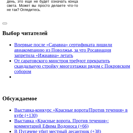
день, это еще не будет означать конца
света. Может вы просто делаете что-то
не так? Оглядитесь.
Выбор читателей
Впервые после «Саравиа» сертификата лишили
авиакомпанию из Поволжья, за что Росавиация
запретила «Ижиавиа» летать
От саратовского минстроя требуют прекратить
скандальную стройку многоэтажки рядом с Покровским
собором
Обсуждаемое
Выставка-конкурс «Красные ворота/Против течения» в
кубе (+130)
Выставка «Красные ворота. Против течения»:
комментарий Ефима Водоноса (+66)
В Пугачеве убит местный десантник (+38)