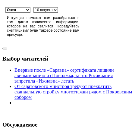
Интуиция поможет вам разобраться в
том диком количестве информации,
которое на вас свалится. Порадуйтесь
скептицизму буде таковое состояние вам
присуще.
Выбор читателей
Впервые после «Саравиа» сертификата лишили
авиакомпанию из Поволжья, за что Росавиация
запретила «Ижиавиа» летать
От саратовского минстроя требуют прекратить
скандальную стройку многоэтажки рядом с Покровским
собором
Обсуждаемое