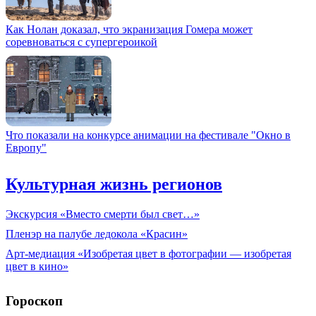
Как Нолан доказал, что экранизация Гомера может
соревноваться с супергероикой
Что показали на конкурсе анимации на фестивале "Окно в
Европу"
Культурная жизнь регионов
Экскурсия «Вместо смерти был свет…»
Пленэр на палубе ледокола «Красин»
Арт-медиация «Изобретая цвет в фотографии — изобретая
цвет в кино»
Гороскоп