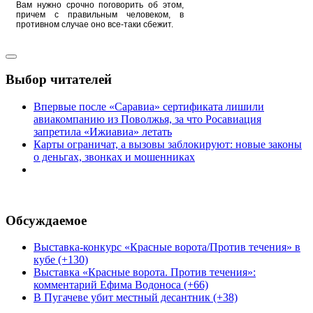
Вам нужно срочно поговорить об этом,
причем с правильным человеком, в
противном случае оно все-таки сбежит.
Выбор читателей
Впервые после «Саравиа» сертификата лишили
авиакомпанию из Поволжья, за что Росавиация
запретила «Ижиавиа» летать
Карты ограничат, а вызовы заблокируют: новые законы
о деньгах, звонках и мошенниках
Обсуждаемое
Выставка-конкурс «Красные ворота/Против течения» в
кубе (+130)
Выставка «Красные ворота. Против течения»:
комментарий Ефима Водоноса (+66)
В Пугачеве убит местный десантник (+38)