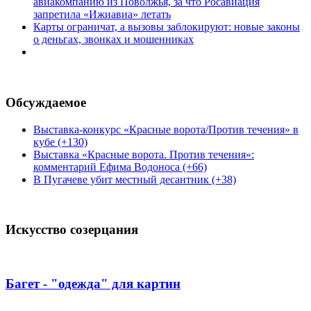
авиакомпанию из Поволжья, за что Росавиация
запретила «Ижиавиа» летать
Карты ограничат, а вызовы заблокируют: новые законы
о деньгах, звонках и мошенниках
Обсуждаемое
Выставка-конкурс «Красные ворота/Против течения» в
кубе (+130)
Выставка «Красные ворота. Против течения»:
комментарий Ефима Водоноса (+66)
В Пугачеве убит местный десантник (+38)
Искусство созерцания
Багет - "одежда" для картин