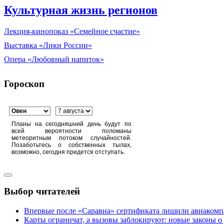
Культурная жизнь регионов
Лекция-кинопоказ «Семейное счастие»
Выставка «Лики России»
Опера «Любовный напиток»
Гороскоп
Планы на сегодняшний день будут по
всей вероятности поломаны
метеоритным потоком случайностей.
Позаботьтесь о собственных тылах,
возможно, сегодня придется отступать.
Выбор читателей
Впервые после «Саравиа» сертификата лишили авиакомпа
Карты ограничат, а вызовы заблокируют: новые законы о