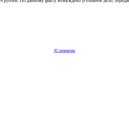
яч рублей. По данному факту возбуждено уголовное дело, перед
JComments