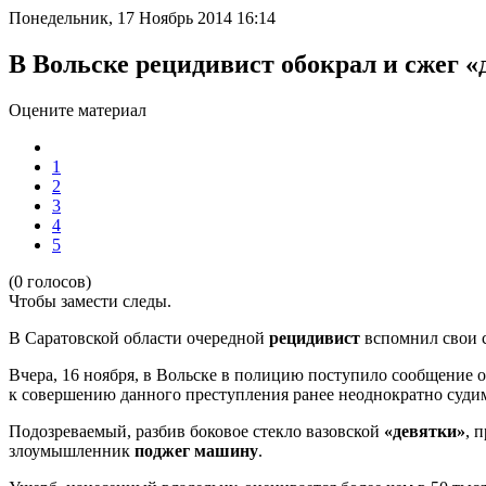
Понедельник, 17 Ноябрь 2014 16:14
В Вольске рецидивист обокрал и сжег «
Оцените материал
1
2
3
4
5
(0 голосов)
Чтобы замести следы.
В Саратовской области очередной
рецидивист
вспомнил свои с
Вчера, 16 ноября, в Вольске в полицию поступило сообщение о
к совершению данного преступления ранее неоднократно судим
Подозреваемый, разбив боковое стекло вазовской
«девятки»
, 
злоумышленник
поджег машину
.