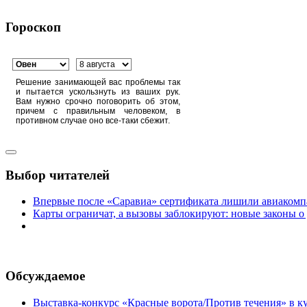
Гороскоп
Решение занимающей вас проблемы так
и пытается ускользнуть из ваших рук.
Вам нужно срочно поговорить об этом,
причем с правильным человеком, в
противном случае оно все-таки сбежит.
Выбор читателей
Впервые после «Саравиа» сертификата лишили авиакомпа
Карты ограничат, а вызовы заблокируют: новые законы о
Обсуждаемое
Выставка-конкурс «Красные ворота/Против течения» в ку