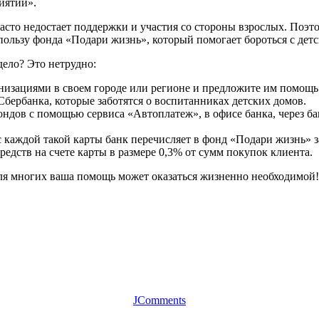
иятий».
часто недостает поддержки и участия со стороны взрослых. Поэ
 пользу фонда «Подари жизнь», который помогает бороться с дет
дело? Это нетрудно:
низациями в своем городе или регионе и предложите им помощь
бербанка, которые заботятся о воспитанниках детских домов.
ндов с помощью сервиса «Автоплатеж», в офисе банка, через б
каждой такой карты банк перечисляет в фонд «Подари жизнь» з
редств на счете карты в размере 0,3% от сумм покупок клиента.
для многих ваша помощь может оказаться жизненно необходимой!
JComments