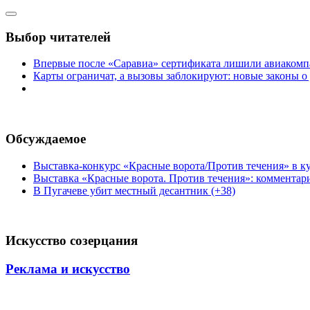
Выбор читателей
Впервые после «Саравиа» сертификата лишили авиакомпа
Карты ограничат, а вызовы заблокируют: новые законы о
Обсуждаемое
Выставка-конкурс «Красные ворота/Против течения» в ку
Выставка «Красные ворота. Против течения»: комментар
В Пугачеве убит местный десантник (+38)
Искусство созерцания
Реклама и искусство