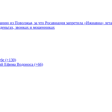
нию из Поволжья, за что Росавиация запретила «Ижиавиа» лета
 деньгах, звонках и мошенниках
бе (+130)
ий Ефима Водоноса (+66)