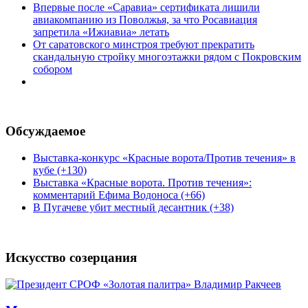
Впервые после «Саравиа» сертификата лишили
авиакомпанию из Поволжья, за что Росавиация
запретила «Ижиавиа» летать
От саратовского минстроя требуют прекратить
скандальную стройку многоэтажки рядом с Покровским
собором
Обсуждаемое
Выставка-конкурс «Красные ворота/Против течения» в
кубе (+130)
Выставка «Красные ворота. Против течения»:
комментарий Ефима Водоноса (+66)
В Пугачеве убит местный десантник (+38)
Искусство созерцания