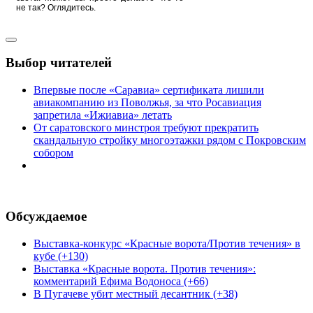
не так? Оглядитесь.
Выбор читателей
Впервые после «Саравиа» сертификата лишили
авиакомпанию из Поволжья, за что Росавиация
запретила «Ижиавиа» летать
От саратовского минстроя требуют прекратить
скандальную стройку многоэтажки рядом с Покровским
собором
Обсуждаемое
Выставка-конкурс «Красные ворота/Против течения» в
кубе (+130)
Выставка «Красные ворота. Против течения»:
комментарий Ефима Водоноса (+66)
В Пугачеве убит местный десантник (+38)