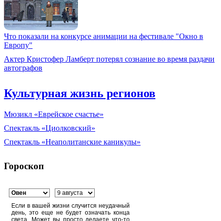
Что показали на конкурсе анимации на фестивале "Окно в
Европу"
Актер Кристофер Ламберт потерял сознание во время раздачи
автографов
Культурная жизнь регионов
Мюзикл «Еврейское счастье»
Спектакль «Циолковский»
Спектакль «Неаполитанские каникулы»
Гороскоп
Если в вашей жизни случится неудачный
день, это еще не будет означать конца
света. Может вы просто делаете что-то