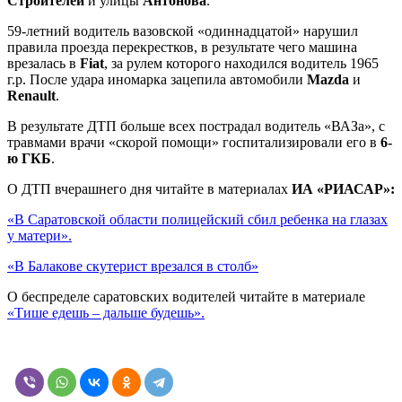
Строителей
и
улицы
Антонова
.
59-летний водитель вазовской «одиннадцатой» нарушил
правила проезда перекрестков, в результате чего машина
врезалась в
Fiat
,
за рулем которого находился
водитель 1965
г.р. После удара иномарка зацепила
автомобили
Mazda
и
Renault
.
В результате ДТП больше всех пострадал водитель «ВАЗа», с
травмами врачи «скорой помощи» госпитализировали его в
6-
ю ГКБ
.
О ДТП вчерашнего дня читайте в материалах
ИА «РИАСАР»:
«В Саратовской области полицейский сбил ребенка на глазах
у матери».
«В Балакове скутерист врезался в столб»
О беспределе саратовских водителей читайте в материале
«Тише едешь – дальше будешь».