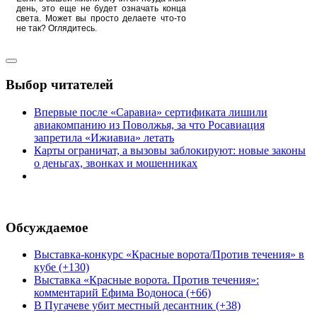
день, это еще не будет означать конца
света. Может вы просто делаете что-то
не так? Оглядитесь.
Выбор читателей
Впервые после «Саравиа» сертификата лишили
авиакомпанию из Поволжья, за что Росавиация
запретила «Ижиавиа» летать
Карты ограничат, а вызовы заблокируют: новые законы
о деньгах, звонках и мошенниках
Обсуждаемое
Выставка-конкурс «Красные ворота/Против течения» в
кубе (+130)
Выставка «Красные ворота. Против течения»:
комментарий Ефима Водоноса (+66)
В Пугачеве убит местный десантник (+38)