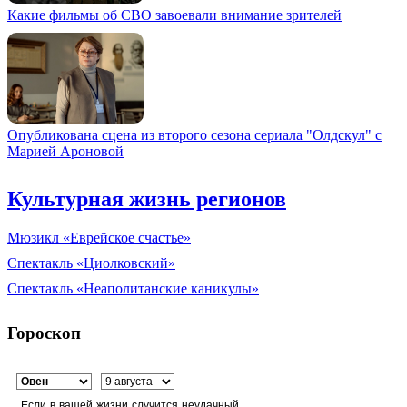
Какие фильмы об СВО завоевали внимание зрителей
Опубликована сцена из второго сезона сериала "Олдскул" с
Марией Ароновой
Культурная жизнь регионов
Мюзикл «Еврейское счастье»
Спектакль «Циолковский»
Спектакль «Неаполитанские каникулы»
Гороскоп
Если в вашей жизни случится неудачный