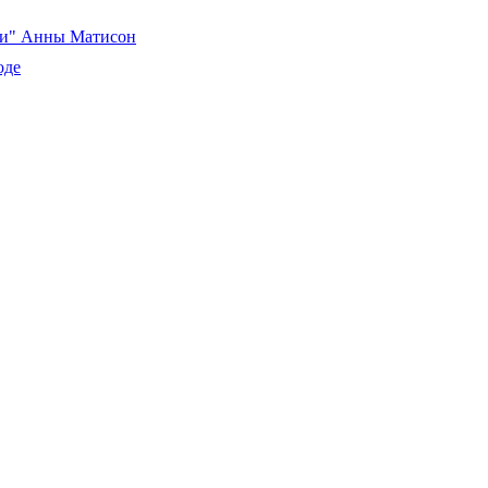
ски" Анны Матисон
оде