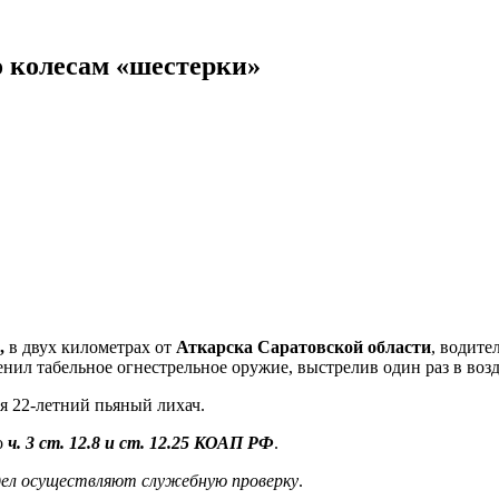
о колесам «шестерки»
,
в двух километрах от
Аткарска Саратовской области
, водите
л табельное огнестрельное оружие, выстрелив один раз в возду
ся 22-летний пьяный лихач.
о
ч. 3 ст. 12.8 и ст. 12.25 КОАП РФ
.
дел осуществляют служебную проверку
.