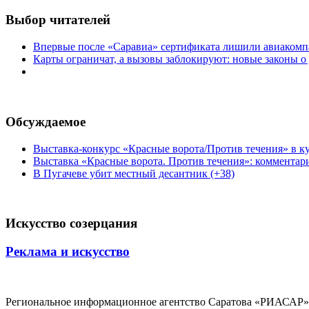
Выбор читателей
Впервые после «Саравиа» сертификата лишили авиакомпа
Карты ограничат, а вызовы заблокируют: новые законы о
Обсуждаемое
Выставка-конкурс «Красные ворота/Против течения» в ку
Выставка «Красные ворота. Против течения»: комментар
В Пугачеве убит местный десантник (+38)
Искусство созерцания
Реклама и искусство
Региональное информационное агентство Саратова «РИАСАР».