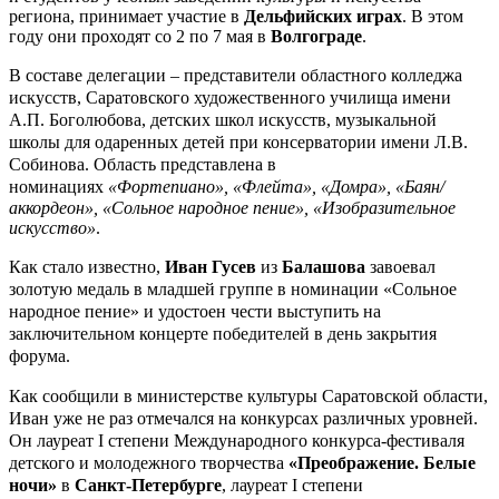
региона, принимает участие в
Дельфийских играх
. В этом
году они проходят со 2 по 7 мая в
Волгограде
.
В составе делегации – представители областного колледжа
искусств, Саратовского художественного училища имени
А.П. Боголюбова, детских школ искусств, музыкальной
школы для одаренных детей при консерватории имени Л.В.
Собинова. Область представлена в
номинациях
«Фортепиано», «Флейта», «Домра», «Баян/
аккордеон», «Сольное народное пение», «Изобразительное
искусство»
.
Как стало известно,
Иван Гусев
из
Балашова
завоевал
золотую медаль в младшей группе в номинации «Сольное
народное пение» и удостоен чести выступить на
заключительном концерте победителей в день закрытия
форума.
Как сообщили в министерстве культуры Саратовской области,
Иван уже не раз отмечался на конкурсах различных уровней.
Он лауреат I степени Международного конкурса-фестиваля
детского и молодежного творчества
«Преображение. Белые
ночи»
в
Санкт-Петербурге
, лауреат I степени