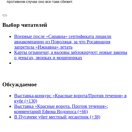
противном случае оно все-таки сбежит.
Выбор читателей
Впервые после «Саравиа» сертификата лишили
авиакомпанию из Поволжья, за что Росавиация
запретила «Ижиавиа» летать
Карты ограничат, а вызовы заблокируют: новые законы
о деньгах, звонках и мошенниках
Обсуждаемое
Выставка-конкурс «Красные ворота/Против течения» в
кубе (+130)
Выставка «Красные ворота. Против течения»:
комментарий Ефима Водоноса (+66)
В Пугачеве убит местный десантник (+38)