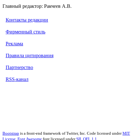
Главный редактор: Ракчеев А.В.
Контакты редакции
Фирменный стиль
Реклама
Правила цитирования
Партнерство
RSS-канал
Bootstrap
is a front-end framework of Twitter, Inc. Code licensed under
MIT
License.
Font Awesome
font licensed under
SIL OFL 1.1
.