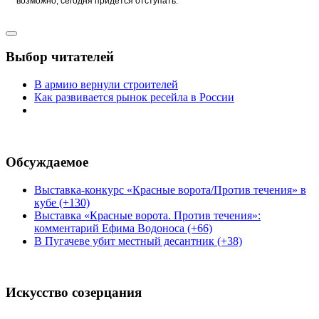
возможно, сегодня придется отступать.
Выбор читателей
В армию вернули строителей
Как развивается рынок ресейла в России
Обсуждаемое
Выставка-конкурс «Красные ворота/Против течения» в
кубе (+130)
Выставка «Красные ворота. Против течения»:
комментарий Ефима Водоноса (+66)
В Пугачеве убит местный десантник (+38)
Искусство созерцания