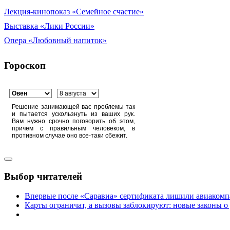
Лекция-кинопоказ «Семейное счастие»
Выставка «Лики России»
Опера «Любовный напиток»
Гороскоп
Решение занимающей вас проблемы так
и пытается ускользнуть из ваших рук.
Вам нужно срочно поговорить об этом,
причем с правильным человеком, в
противном случае оно все-таки сбежит.
Выбор читателей
Впервые после «Саравиа» сертификата лишили авиакомпа
Карты ограничат, а вызовы заблокируют: новые законы о