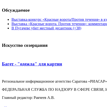
Обсуждаемое
Выставка-конкурс «Красные ворота/Против течения» в ку
Выставка «Красные ворота. Против течения»: комментар
В Пугачеве убит местный десантник (+38)
Искусство созерцания
Багет - "одежда" для картин
Региональное информационное агентство Саратова «РИАСАР».
ФЕДЕРАЛЬНАЯ СЛУЖБА ПО НАДЗОРУ В СФЕРЕ СВЯЗ
Главный редактор: Ракчеев А.В.