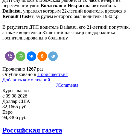
ДТП случилось в Волжском районе. В 10 часов вечера на
пересечении улиц
Волжская
и
Некрасова
автомобиль
Daihatsu
, управлял которым 22-летний водитель, врезался в
Renault Duster
, за рулем которого был водитель 1980 г.р.
В результате ДТП водитель Daihatsu, его 21-летний попутчик,
а также водитель и 35-летний пассажир внедорожника
госпитализированы в больницу.
Прочитано
1267
раз
Опубликовано в
Происшествия
Добавить комментарий
JComments
Курсы валют
c 09.08.2026
Доллар США
82,1665 руб.
Евро
94,8366 руб.
Российская газета