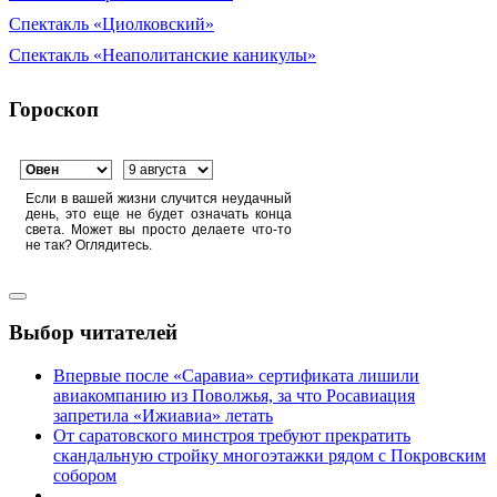
Спектакль «Циолковский»
Спектакль «Неаполитанские каникулы»
Гороскоп
Если в вашей жизни случится неудачный
день, это еще не будет означать конца
света. Может вы просто делаете что-то
не так? Оглядитесь.
Выбор читателей
Впервые после «Саравиа» сертификата лишили
авиакомпанию из Поволжья, за что Росавиация
запретила «Ижиавиа» летать
От саратовского минстроя требуют прекратить
скандальную стройку многоэтажки рядом с Покровским
собором