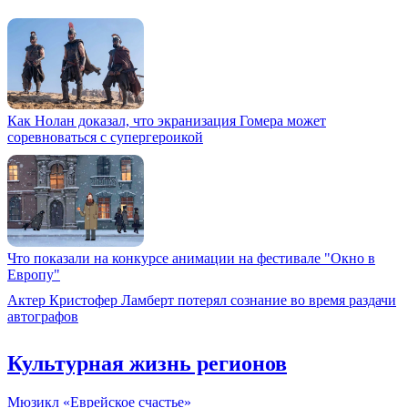
Как Нолан доказал, что экранизация Гомера может
соревноваться с супергероикой
Что показали на конкурсе анимации на фестивале "Окно в
Европу"
Актер Кристофер Ламберт потерял сознание во время раздачи
автографов
Культурная жизнь регионов
Мюзикл «Еврейское счастье»