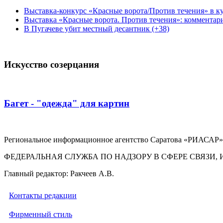
Выставка-конкурс «Красные ворота/Против течения» в ку
Выставка «Красные ворота. Против течения»: комментар
В Пугачеве убит местный десантник (+38)
Искусство созерцания
Багет - "одежда" для картин
Региональное информационное агентство Саратова «РИАСАР».
ФЕДЕРАЛЬНАЯ СЛУЖБА ПО НАДЗОРУ В СФЕРЕ СВЯЗ
Главный редактор: Ракчеев А.В.
Контакты редакции
Фирменный стиль