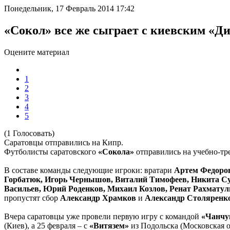
Понедельник, 17 Февраль 2014 17:42
«Сокол» все же сыграет с киевским «Д
Оцените материал
1
2
3
4
5
(1 Голосовать)
Саратовцы отправились на Кипр.
Футболисты саратовского
«Сокола»
отправились на учебно-т
В составе команды следующие игроки: вратари
Артем Федоров
Горбатюк, Игорь Чернышов, Виталий Тимофеев, Никита С
Васильев, Юрий Роденков, Михаил Козлов, Ренат Рахмату
пропустят сбор
Александр Храмков
и
Александр Столяренк
Вчера саратовцы уже провели первую игру с командой
«Чанчу
(Киев), а 25 февраля – с
«Витязем»
из Подольска (Московская о