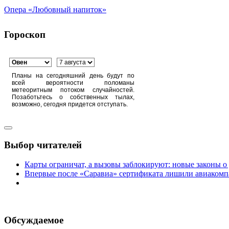
Опера «Любовный напиток»
Гороскоп
Планы на сегодняшний день будут по
всей вероятности поломаны
метеоритным потоком случайностей.
Позаботьтесь о собственных тылах,
возможно, сегодня придется отступать.
Выбор читателей
Карты ограничат, а вызовы заблокируют: новые законы о
Впервые после «Саравиа» сертификата лишили авиакомпа
Обсуждаемое