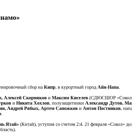
инамо»
ренировочный сбор на
Кипр
, в курортный город
Айя-Напа
.
, Алексей Скорняков
и
Максим Киселев
(СДЮСШОР «Сокол»
урков
и
Никита Хохлов
, полузащитники
Александр Дутов, Ма
лин, Андрей Рябых, Артем Сапожков
и
Антон Постников
, на
о
.
нь Ятай»
(Китай), уступив со счетом 2:4. 21 февраля «Сокол» д
бласть).