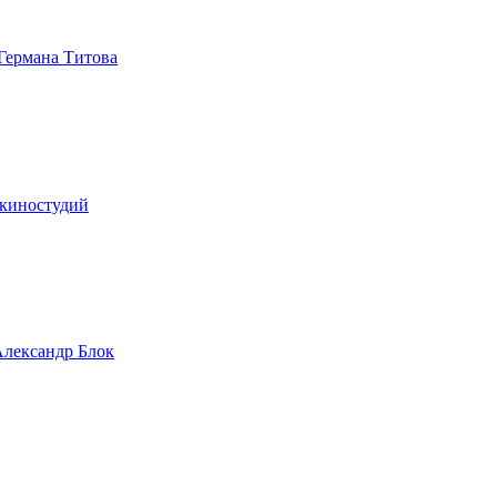
 Германа Титова
 киностудий
 Александр Блок