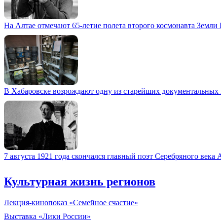
На Алтае отмечают 65-летие полета второго космонавта Земли
В Хабаровске возрождают одну из старейших документальных
7 августа 1921 года скончался главный поэт Серебряного века
Культурная жизнь регионов
Лекция-кинопоказ «Семейное счастие»
Выставка «Лики России»