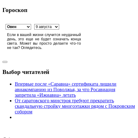
Гороскоп
Если в вашей жизни случится неудачный
день, это еще не будет означать конца
света. Может вы просто делаете что-то
не так? Оглядитесь.
Выбор читателей
Впервые после «Саравиа» сертификата лишили
авиакомпанию из Поволжья, за что Росавиация
запретила «Ижиавиа» летать
От саратовского минстроя требуют прекратить
скандальную стройку многоэтажки рядом с Покровским
собором