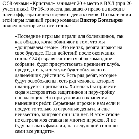
С 58 очками «Кристалл» занимает 20-е место в ВХЛ (при 26
участниках). От 16-го места, дававшего право на выход в
плей-офф, саратовцев отделяют девять очков. По окончании
этой игры главный тренер команды
Виктор Богатырев
подвел некоторые итоги сезона:
«Последние игры мы играли для болельщиков, так
как обидно, когда обвиняют в том, что мы
«доигрываем сезон». Это не так, ребята играют на
свое будущее. План действий после окончания
сезона? 24 февраля состоится общекомандное
собрание, будет присутствовать президент клуба,
председатель, и там уже будет объявлено о
дальнейших действиях. Есть ряд ребят, которые
будут освобождены, есть ряд человек, которых
планируется пригласить. Хотелось бы привезти
сюда мастеровитых защитников и пару-тройку
нападающих. Это при условии сохранения
нынешних ребят. Серьезные игроки к нам если и
поедут, то только за огромные деньги, и еще
неизвестно, заиграют они или нет. В этом сезоне
не сыграла моя ставка на многих игроков. Я не
буду называть фамилии, на следующий сезон вы
сами все увидите».