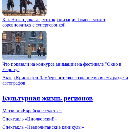
Как Нолан доказал, что экранизация Гомера может
соревноваться с супергероикой
Что показали на конкурсе анимации на фестивале "Окно в
Европу"
Актер Кристофер Ламберт потерял сознание во время раздачи
автографов
Культурная жизнь регионов
Мюзикл «Еврейское счастье»
Спектакль «Циолковский»
Спектакль «Неаполитанские каникулы»