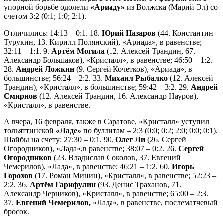
упорной борьбе одолели
«Ариаду»
из Волжска (Марий Эл) со
счетом 3:2 (0:1; 1:0; 2:1).
Отличились: 14:13 – 0:1. 18.
Юрий Назаров
(44. Константин
Турукин, 13. Кирилл Полянский), «Ариада», в равенстве;
32:11 – 1:1. 9.
Артём Могила
(12. Алексей Трандин, 67.
Александр Большаков), «Кристалл», в равенстве; 46:50 – 1:2.
28.
Андрей Ложкин
(9. Сергей Кочетков), «Ариада», в
большинстве; 56:24 – 2:2. 33.
Михаил Рыбалко
(12. Алексей
Трандин), «Кристалл», в большинстве; 59:42 – 3:2. 29.
Андрей
Смирнов
(12. Алексей Трандин, 16. Александр Науров),
«Кристалл», в равенстве.
А вчера, 16 февраля, также в Саратове, «Кристалл» уступил
тольяттинской
«Ладе»
по буллитам – 2:3 (0:0; 0:2; 2:0; 0:0; 0:1).
Шайбы на счету: 27:30 – 0:1. 90.
Олег Ли
(26. Сергей
Огородников), «Лада»,в равенстве; 38:07 – 0:2. 26.
Сергей
Огородников
(23. Владислав Соколов, 37. Евгений
Чемерилов), «Лада», в равенстве; 46:21 – 1:2. 60.
Игорь
Горохов
(17. Роман Минин), «Кристалл», в равенстве; 52:23 –
2:2. 36.
Артём Гарифулин
(93. Денис Траханов, 71.
Александр Черников), «Кристалл», в равенстве; 65:00 – 2:3.
37.
Евгений Чемерилов,
«Лада», в равенстве, послематчевый
бросок.