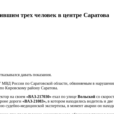
вившим трех человек в центре Саратова
отказывался давать показания.
МВД России по Саратовской области, обвиняемым в нарушении
 по Кировскому району Саратова.
пектор на своем
«ВАЗ-217030»
ехал по улице
Вольской
со скорос
ороне дороги
«ВАЗ-21083»,
в котором находились водитель и две
ю судебно-медицинской экспертизы, в момент аварии он находи