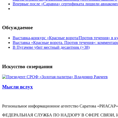
Впервые после «Саравиа» сертификата лишили авиакомпа
Обсуждаемое
Выставка-конкурс «Красные ворота/Против течения» в ку
Выставка «Красные ворота. Против течения»: комментар
В Пугачеве убит местный десантник (+38)
Искусство созерцания
Мысли вслух
Региональное информационное агентство Саратова «РИАСАР».
ФЕДЕРАЛЬНАЯ СЛУЖБА ПО НАДЗОРУ В СФЕРЕ СВЯЗ