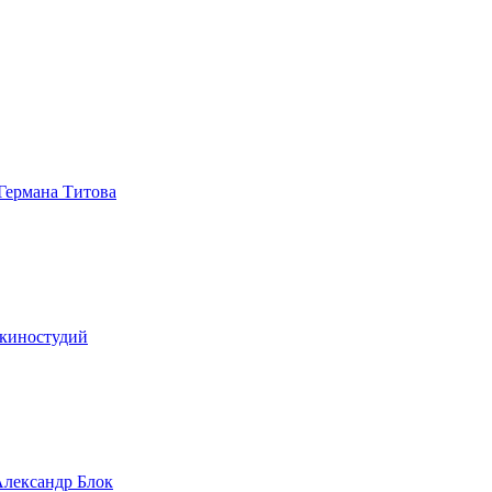
 Германа Титова
 киностудий
 Александр Блок