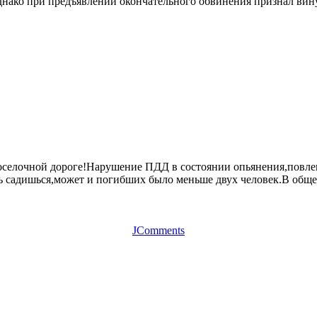
нако при предъявлении окончательного обвинения признал вину 
роселочной дороге!Нарушение ПДД в состоянии опьянения,повле
уль садишься,может и погибших было меньше двух человек.В обще
JComments