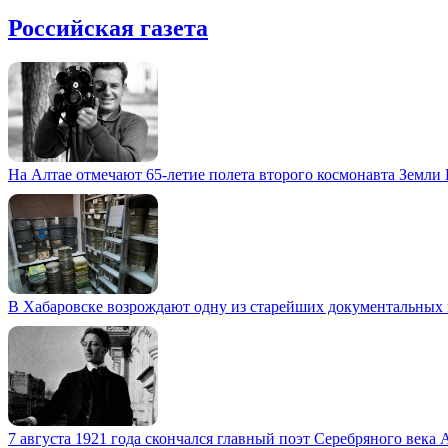
Российская газета
На Алтае отмечают 65-летие полета второго космонавта Земли
В Хабаровске возрождают одну из старейших документальных
7 августа 1921 года скончался главный поэт Серебряного века