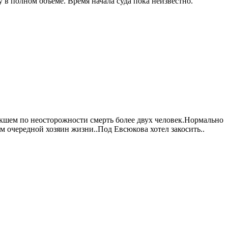
в полном объеме. Время начала суда пока неизвестно.
кшем по неосторожности смерть более двух человек.Нормально
м очередной хозяин жизни..Под Евсюкова хотел закосить..