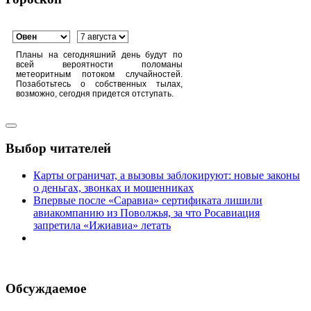
Планы на сегодняшний день будут по
всей вероятности поломаны
метеоритным потоком случайностей.
Позаботьтесь о собственных тылах,
возможно, сегодня придется отступать.
Выбор читателей
Карты ограничат, а вызовы заблокируют: новые законы
о деньгах, звонках и мошенниках
Впервые после «Саравиа» сертификата лишили
авиакомпанию из Поволжья, за что Росавиация
запретила «Ижиавиа» летать
Обсуждаемое