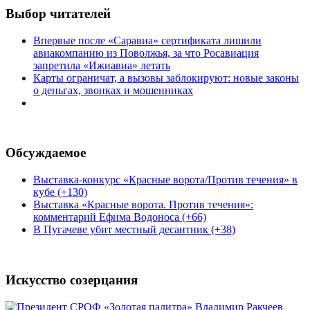
Выбор читателей
Впервые после «Саравиа» сертификата лишили
авиакомпанию из Поволжья, за что Росавиация
запретила «Ижиавиа» летать
Карты ограничат, а вызовы заблокируют: новые законы
о деньгах, звонках и мошенниках
Обсуждаемое
Выставка-конкурс «Красные ворота/Против течения» в
кубе (+130)
Выставка «Красные ворота. Против течения»:
комментарий Ефима Водоноса (+66)
В Пугачеве убит местный десантник (+38)
Искусство созерцания