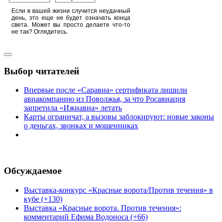
Если в вашей жизни случится неудачный
день, это еще не будет означать конца
света. Может вы просто делаете что-то
не так? Оглядитесь.
Выбор читателей
Впервые после «Саравиа» сертификата лишили
авиакомпанию из Поволжья, за что Росавиация
запретила «Ижиавиа» летать
Карты ограничат, а вызовы заблокируют: новые законы
о деньгах, звонках и мошенниках
Обсуждаемое
Выставка-конкурс «Красные ворота/Против течения» в
кубе (+130)
Выставка «Красные ворота. Против течения»:
комментарий Ефима Водоноса (+66)