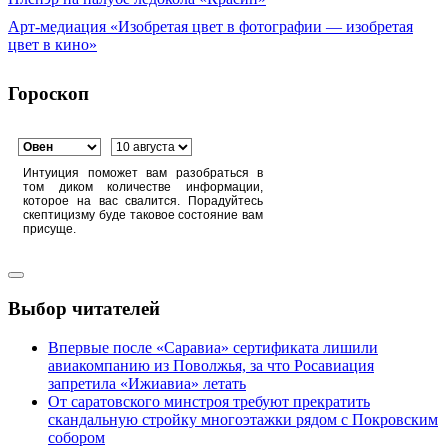
Арт-медиация «Изобретая цвет в фотографии — изобретая
цвет в кино»
Гороскоп
Интуиция поможет вам разобраться в
том диком количестве информации,
которое на вас свалится. Порадуйтесь
скептицизму буде таковое состояние вам
присуще.
Выбор читателей
Впервые после «Саравиа» сертификата лишили
авиакомпанию из Поволжья, за что Росавиация
запретила «Ижиавиа» летать
От саратовского минстроя требуют прекратить
скандальную стройку многоэтажки рядом с Покровским
собором