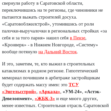
свернули работу в Саратовской области,
переключившись на те регионы, где чиновники не
пытаются выжать строителей досуха.
«Саратовоблжилстрой», утомившись от роли
палочки-выручалочки в региональных стройках «за
себя и за того парня» нашел себя
в Пензе
,
«Кронверк» - в Нижнем Новгороде, «Систему»
вообще потянуло
на Дальний Восток
.
И это, заметим, те, кто выжил в строительных
катаклизмах в родном регионе. Гипотетический
мемориал почившим в арбитраже застройщикам
будет содержать массу имен: это
ТСУ
«Энгельсстрой»
,
«Аркада»
,
«УМ-24»
,
«Астэк-
Девелопмент»
,
«ЖБК-3»
и еще много других,
менее известных. Строительная отрасль Саратовской