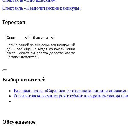
Спектакль «Циолковский»
Спектакль «Неаполитанские каникулы»
Гороскоп
Если в вашей жизни случится неудачный
день, это еще не будет означать конца
света. Может вы просто делаете что-то
не так? Оглядитесь.
Выбор читателей
Впервые после «Саравиа» сертификата лишили авиакомпа
От саратовского минстроя требуют прекратить скандаль
Обсуждаемое