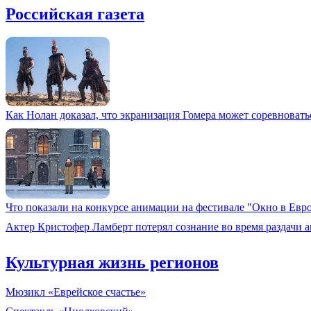
Российская газета
Как Нолан доказал, что экранизация Гомера может соревновать
Что показали на конкурсе анимации на фестивале "Окно в Евр
Актер Кристофер Ламберт потерял сознание во время раздачи 
Культурная жизнь регионов
Мюзикл «Еврейское счастье»