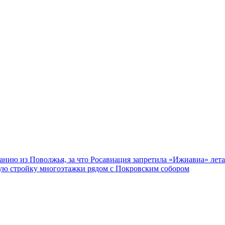
нию из Поволжья, за что Росавиация запретила «Ижиавиа» лета
ную стройку многоэтажки рядом с Покровским собором