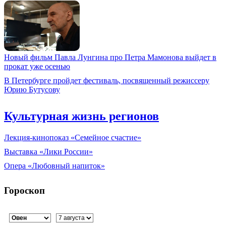
Новый фильм Павла Лунгина про Петра Мамонова выйдет в
прокат уже осенью
В Петербурге пройдет фестиваль, посвященный режиссеру
Юрию Бутусову
Культурная жизнь регионов
Лекция-кинопоказ «Семейное счастие»
Выставка «Лики России»
Опера «Любовный напиток»
Гороскоп