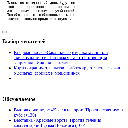
Планы на сегодняшний день будут по
всей вероятности поломаны
метеоритным потоком случайностей.
Позаботьтесь о собственных тылах,
возможно, сегодня придется отступать.
Выбор читателей
Впервые после «Саравиа» сертификата лишили
авиакомпанию из Поволжья, за что Росавиация
запретила «Ижиавиа» летать
Карты ограничат, а вызовы заблокируют: новые законы
о деньгах, звонках и мошенниках
Обсуждаемое
Выставка-конкурс «Красные ворота/Против течения» в
кубе (+130)
Выставка «Красные ворота. Против течения»:
комментарий Ефима Водоноса (+66)