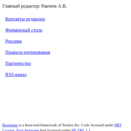
Главный редактор: Ракчеев А.В.
Контакты редакции
Фирменный стиль
Реклама
Правила цитирования
Партнерство
RSS-канал
Bootstrap
is a front-end framework of Twitter, Inc. Code licensed under
MIT
License.
Font Awesome
font licensed under
SIL OFL 1.1
.