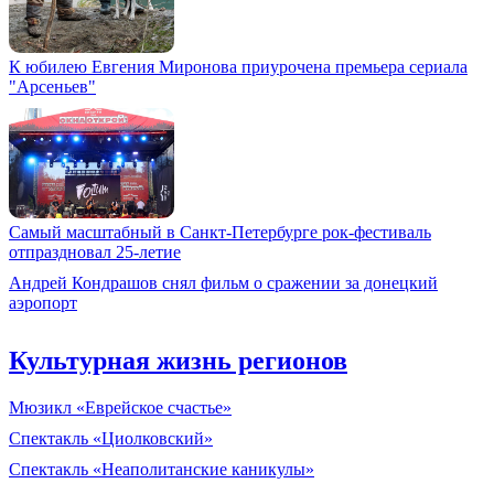
К юбилею Евгения Миронова приурочена премьера сериала
"Арсеньев"
Самый масштабный в Санкт-Петербурге рок-фестиваль
отпраздновал 25-летие
Андрей Кондрашов снял фильм о сражении за донецкий
аэропорт
Культурная жизнь регионов
Мюзикл «Еврейское счастье»
Спектакль «Циолковский»
Спектакль «Неаполитанские каникулы»