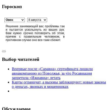
Гороскоп
Решение занимающей вас проблемы так
и пытается ускользнуть из ваших рук.
Вам нужно срочно поговорить об этом,
причем с правильным человеком, в
противном случае оно все-таки сбежит.
Выбор читателей
Впервые после «Саравиа» сертификата лишили
авиакомпанию из Поволжья, за что Росавиация
запретила «Ижиавиа» летать
Карты ограничат, а вызовы заблокируют: новые законы
о деньгах, звонках и мошенниках
Обсуждаемое