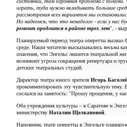
состоянии, там огромная проблема с полами
играть, туда нужно вкладывать большие сред
рассмотрения всех вариантов мы остановилис
Но надеемся, что это ненадолго - если у нас 
ремонт продлится в районе трех лет
", - вы
Планируемый переезд театра оперетты вызвал б
среде. Наши читатели высказывались весьма ка
опасения, что Энгельс лишится театральной жи
возникнет угроза сокращения репертуара и тру
детских театральных студий.
Директор театра юного зрителя
Игорь Баголе
прокомментировать эту чувствительную тему. В
сослался на занятость: "Прошу прощения, у нас 
Оба учреждения культуры – в Саратове и Энге
министерству
Наталии Щелкановой
.
Напомним, театр оперетты в Энгельсе планиру