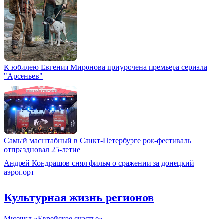
К юбилею Евгения Миронова приурочена премьера сериала
"Арсеньев"
Самый масштабный в Санкт-Петербурге рок-фестиваль
отпраздновал 25-летие
Андрей Кондрашов снял фильм о сражении за донецкий
аэропорт
Культурная жизнь регионов
Мюзикл «Еврейское счастье»