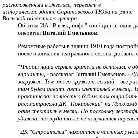
расположенный в Энгельсе, переедет в
историческое здание Саратовского ТЮЗа на улице
Вольской областного центра.
Об этом ИА "Взгляд-инфо" сообщил сегодня ди
оперетты
Виталий Емельянов
.
Ремонтные работы в здании 1910 года построй
после окончания театрального сезона, добавил 
"
Чтобы наши верные зрители не остались в о
варианты
, - рассказал Виталий Емельянов. -
ДК
загружен. Там много кружков, секций – все р
там будем давать пять спектаклей в месяц. Т
практически полностью будем там отрабат
рассматривали ДК "Покровский" на Мясоком
один спектакль в месяц. Но поскольку географ
удалена, то туда тоже не получается перенес
"ДК "Строителей" находится в частных руках,