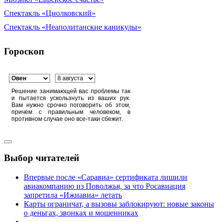
Спектакль «Циолковский»
Спектакль «Неаполитанские каникулы»
Гороскоп
Решение занимающей вас проблемы так
и пытается ускользнуть из ваших рук.
Вам нужно срочно поговорить об этом,
причем с правильным человеком, в
противном случае оно все-таки сбежит.
Выбор читателей
Впервые после «Саравиа» сертификата лишили
авиакомпанию из Поволжья, за что Росавиация
запретила «Ижиавиа» летать
Карты ограничат, а вызовы заблокируют: новые законы
о деньгах, звонках и мошенниках