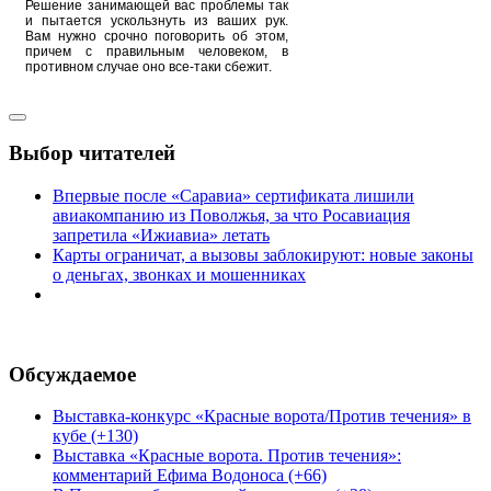
Решение занимающей вас проблемы так
и пытается ускользнуть из ваших рук.
Вам нужно срочно поговорить об этом,
причем с правильным человеком, в
противном случае оно все-таки сбежит.
Выбор читателей
Впервые после «Саравиа» сертификата лишили
авиакомпанию из Поволжья, за что Росавиация
запретила «Ижиавиа» летать
Карты ограничат, а вызовы заблокируют: новые законы
о деньгах, звонках и мошенниках
Обсуждаемое
Выставка-конкурс «Красные ворота/Против течения» в
кубе (+130)
Выставка «Красные ворота. Против течения»:
комментарий Ефима Водоноса (+66)