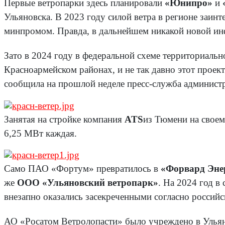
Первые ветропарки здесь планировали
«Юнипро»
и
Ульяновска. В 2023 году силой ветра в регионе заинт
минпромом. Правда, в дальнейшем никакой новой инф
Зато в 2024 году в федеральной схеме территориальн
Красноармейском районах, и не так давно этот проек
сообщила на прошлой неделе пресс-служба администр
Занятая на стройке компания
ATS
из Тюмени на своем
6,25 МВт каждая.
Само ПАО «Фортум» превратилось в
«Форвард Эне
же
ООО «Ульяновский ветропарк»
. На 2024 год в
внезапно оказались засекреченными согласно российс
АО «Росатом Ветролопасти» было учреждено в Ульяно