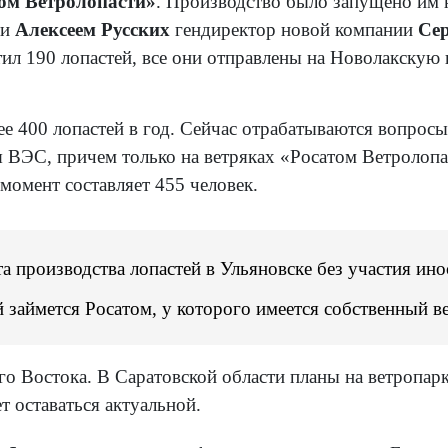
ом Ветролопасти»
. Производство было запущено им 
ти
Алексеем Русских
гендиректор новой компании
Се
л 190 лопастей, все они отправлены на Новолакскую 
е 400 лопастей в год. Сейчас отрабатываются вопросы
ВЭС, причем только на ветряках «Росатом Ветролопаст
момент составляет 455 человек.
та производства лопастей в Ульяновске без участия ин
ой займется Росатом, у которого имеется собственный 
го Востока. В Саратовской области планы на ветропар
т оставаться актуальной.