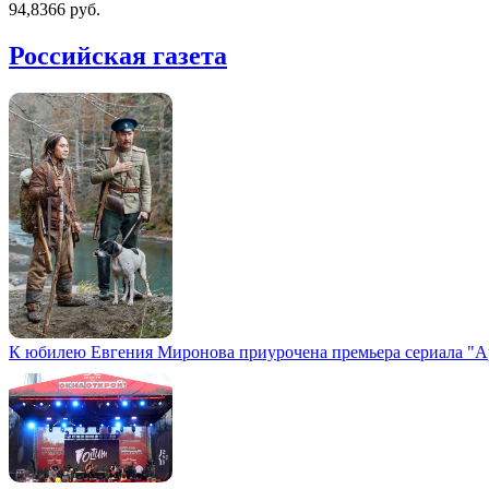
94,8366 руб.
Российская газета
К юбилею Евгения Миронова приурочена премьера сериала "А