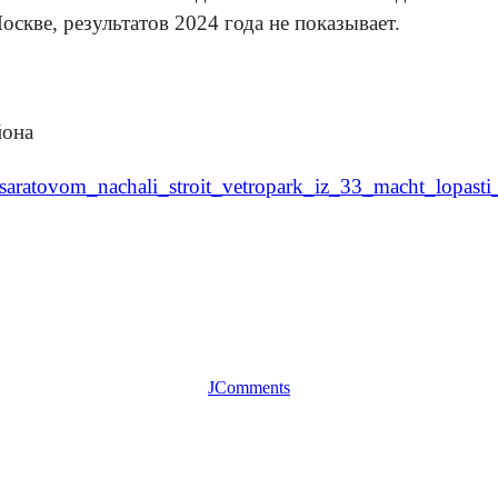
скве, результатов 2024 года не показывает.
йона
d_saratovom_nachali_stroit_vetropark_iz_33_macht_lopas
JComments