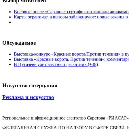
Выбор читателей
Впервые после «Саравиа» сертификата лишили авиакомпа
Карты ограничат, а вызовы заблокируют: новые законы о
Обсуждаемое
Выставка-конкурс «Красные ворота/Против течения» в ку
Выставка «Красные ворота. Против течения»: комментар
В Пугачеве убит местный десантник (+38)
Искусство созерцания
Реклама и искусство
Региональное информационное агентство Саратова «РИАСАР».
ФЕДЕРАЛЬНАЯ СЛУЖБА ПО НАДЗОРУ В СФЕРЕ СВЯЗ