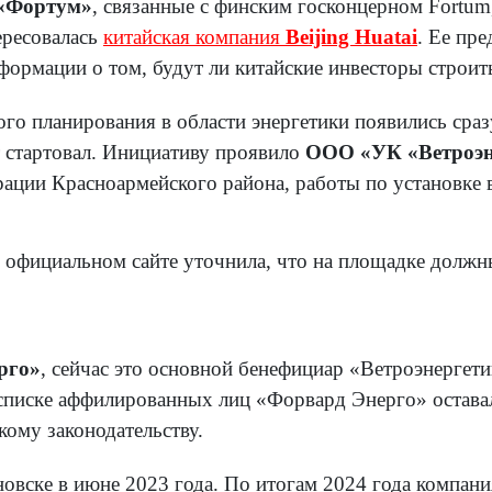
«Фортум»
, связанные с финским госконцерном Fortum
ересовалась
китайская компания
Beijing Huatai
. Ее пр
ормации о том, будут ли китайские инвесторы строи
ого планирования в области энергетики появились сра
т стартовал. Инициативу проявило
ООО «УК «Ветроэн
ации Красноармейского района, работы по установке в
 официальном сайте уточнила, что на площадке долж
рго»
, сейчас это основной бенефициар «Ветроэнергети
 списке аффилированных лиц «Форвард Энерго» оставал
кому законодательству.
вске в июне 2023 года. По итогам 2024 года компани