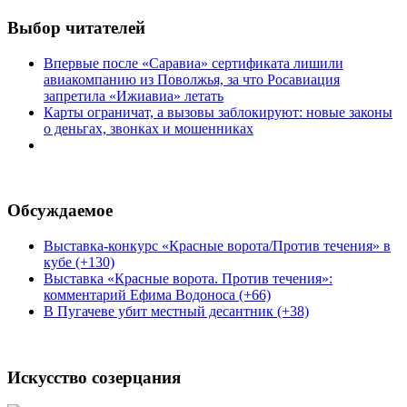
Выбор читателей
Впервые после «Саравиа» сертификата лишили
авиакомпанию из Поволжья, за что Росавиация
запретила «Ижиавиа» летать
Карты ограничат, а вызовы заблокируют: новые законы
о деньгах, звонках и мошенниках
Обсуждаемое
Выставка-конкурс «Красные ворота/Против течения» в
кубе (+130)
Выставка «Красные ворота. Против течения»:
комментарий Ефима Водоноса (+66)
В Пугачеве убит местный десантник (+38)
Искусство созерцания